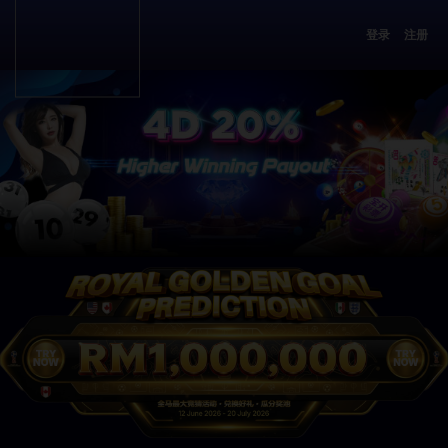
登录
注册